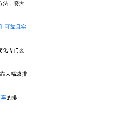
方法，将大
用“可靠且实
变化专门委
仅靠大幅减排
用车
的排