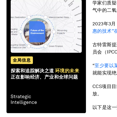
学家们质疑
气中的二氧
2023年
惠的技术”
古特雷斯提
员会（IP
全局信息
“
至少要以
探索和追踪解决之道
环境的未来
就能实现绝
正在影响经济、产业和全球问题
CCS项目
放。
以下是这一