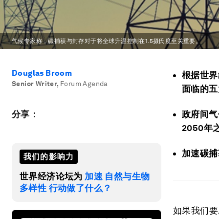
气候专家称，碳捕获与封存对于将全球升温控制在1.5摄氏度至关重要。
Douglas Broom
根据世界
Senior Writer
,
Forum Agenda
面临的五
分享：
政府间气
2050
加速碳捕
我们的影响力
世界经济论坛为
加速 自然与生物
多样性 行动做了什么？
如果我们要