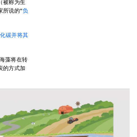
（被称为生
家所说的“
负
氧化碳并将其
海藻将在转
炭的方式加