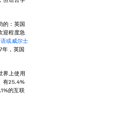
功的：英国
欢迎程度急
牙语或威尔士
7年，英国
世界上使用
25.4%
.1%的互联