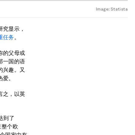
Image:
Statista
研究显示，
重任务
。
你的父母或
那一国的语
的兴趣。又
热爱。
言之，以英
达到了
在整个欧
9个国家中有