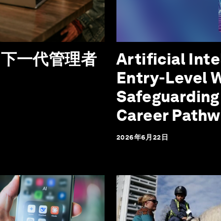
，下一代管理者
Artificial Int
Entry-Level 
Safeguarding
Career Pathw
2026年6月22日