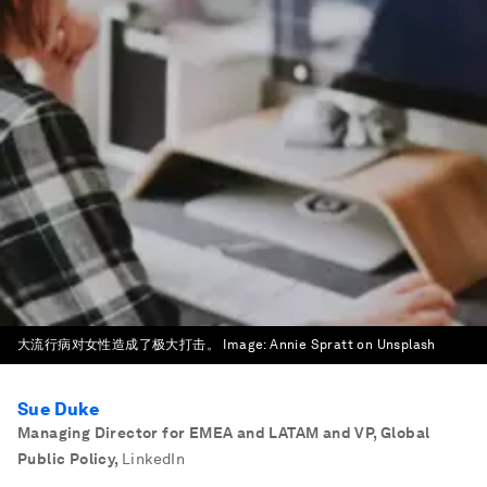
大流行病对女性造成了极大打击。
Image:
Annie Spratt on Unsplash
Sue Duke
Managing Director for EMEA and LATAM and VP, Global
Public Policy
,
LinkedIn