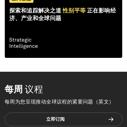
探索和追踪解决之道
性别平等
正在影响经
济、产业和全球问题
每周
议程
每周为您呈现推动全球议程的紧要问题（英文）
立即订阅