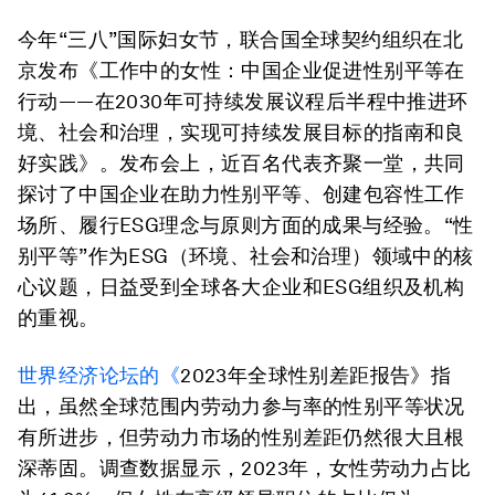
今年“三八”国际妇女节，联合国全球契约组织在北
京发布《工作中的女性：中国企业促进性别平等在
行动——在2030年可持续发展议程后半程中推进环
境、社会和治理，实现可持续发展目标的指南和良
好实践》。发布会上，近百名代表齐聚一堂，共同
探讨了中国企业在助力性别平等、创建包容性工作
场所、履行ESG理念与原则方面的成果与经验。“性
别平等”作为ESG（环境、社会和治理）领域中的核
心议题，日益受到全球各大企业和ESG组织及机构
的重视。
世界经济论坛的《
2023年全球性别差距报告》指
出，虽然全球范围内劳动力参与率的性别平等状况
有所进步，但劳动力市场的性别差距仍然很大且根
深蒂固。调查数据显示，2023年，女性劳动力占比