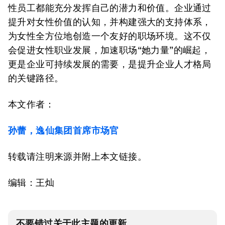
性员工都能充分发挥自己的潜力和价值。企业通过
提升对女性价值的认知，并构建强大的支持体系，
为女性全方位地创造一个友好的职场环境。这不仅
会促进女性职业发展，加速职场“她力量”的崛起，
更是企业可持续发展的需要，是提升企业人才格局
的关键路径。
本文作者：
孙蕾，
逸仙集团首席市场官
转载请注明来源并附上本文链接。
编辑：王灿
不要错过关于此主题的更新