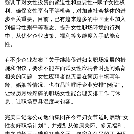
强调了对女性投资的紧迫性和重要性--赋予女性权
利、确保女性享有平等机会，对加速社会整体的进
步至关重要。目前，已有越来越多的中国企业加入
到倡导性别平等理念、提升女性职场环境的行列
中，从优化企业政策、福利等多维度入手赋能女
性。
有不少企业发布了关于继续促进妇女职场发展的措
施和倡议，要求不能在面试女性应聘者时提问婚育
相关的问题，女性应聘者也无需在简历中填写年
龄、婚姻等情况。也有品牌呼吁企业安排“例假”，
让经历月经疼痛的职场女性能合理安排工作与休
息，让职场更具温度与包容。
完美日记母公司逸仙集团在今年妇女节适时启动“女
性友好职场计划”，并规划从健康关怀、多元福利、
未来成长三大维度打造多元、包容和公平的职场环