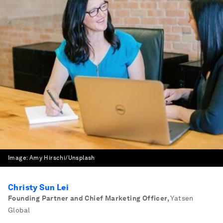
Image:
Amy Hirschi/Unsplash
Christy Sun Lei
Founding Partner and Chief Marketing Officer
,
Yatsen
Global