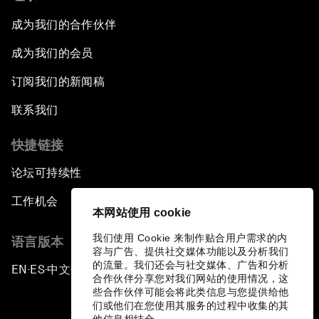
成为我们的合作伙伴
成为我们的会员
订阅我们的新闻稿
联系我们
快捷链接
论坛可持续性
工作机会
本网站使用 cookie
我们使用 Cookie 来制作贴合用户需求的内
语言版本
容与广告、提供社交媒体功能以及分析我们
的流量。我们还会与社交媒体、广告和分析
EN
ES
中文
日本語
▪
▪
▪
合作伙伴分享您对我们网站的使用情况，这
些合作伙伴可能会将此类信息与您提供给他
们或他们在您使用其服务的过程中收集的其