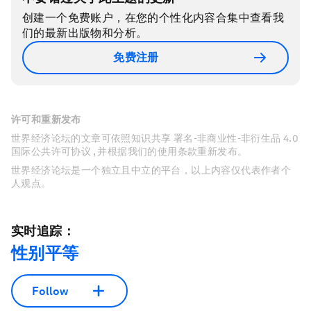
创建一个免费账户，在您的个性化内容合集中查看我
们的最新出版物和分析。
免费注册
许可和重新发布
世界经济论坛的文章可依照知识共享 署名-非商业性-非衍生品 4.0
国际公共许可协议 , 并根据我们的使用条款重新发布。
世界经济论坛是一个独立且中立的平台，以上内容仅代表作者个
人观点。
实时追踪：
性别平等
Follow