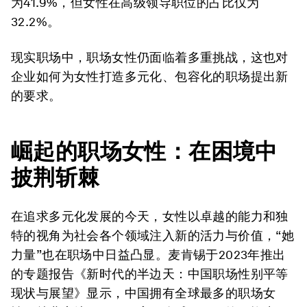
为41.9%，但女性在高级领导职位的占比仅为
32.2%。
现实职场中，职场女性仍面临着多重挑战，这也对
企业如何为女性打造多元化、包容化的职场提出新
的要求。
崛起的职场女性：在困境中
披荆斩棘
在追求多元化发展的今天，女性以卓越的能力和独
特的视角为社会各个领域注入新的活力与价值，“她
力量”也在职场中日益凸显。麦肯锡于2023年推出
的专题报告《新时代的半边天：中国职场性别平等
现状与展望》显示，中国拥有全球最多的职场女