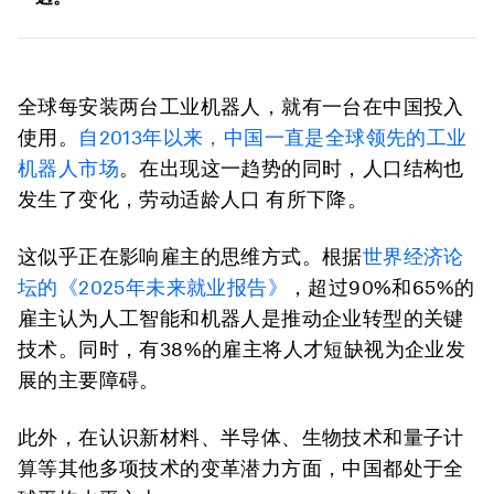
全球每安装两台工业机器人，就有一台在中国投入
使用。
自
2013
年以来，中国一直是全球领先的工业
机器人市场
。在出现这一趋势的同时，人口结构也
发生了变化，劳动适龄人口 有所下降。
这似乎正在影响雇主的思维方式。根据
世界经济论
坛的《
2025
年未来就业报告》
，超过90%和65%的
雇主认为人工智能和机器人是推动企业转型的关键
技术。同时，有38%的雇主将人才短缺视为企业发
展的主要障碍。
此外，在认识新材料、半导体、生物技术和量子计
算等其他多项技术的变革潜力方面，中国都处于全