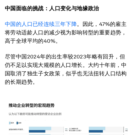
中国面临的挑战：人口变化与地缘政治
中国的人口已经连续三年下降
。因此，47%的雇主
将劳动适龄人口的减少视为影响转型的重要趋势，
高于全球平均的40%。
尽管中国2024年的出生率较2023年略有回升，但
仍不足以实现大规模的人口增长。大约十年前，中
国取消了独生子女政策，似乎也无法扭转人口结构
的长期趋势。