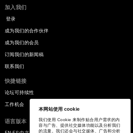
加入我们
登录
成为我们的合作伙伴
成为我们的会员
订阅我们的新闻稿
联系我们
快捷链接
论坛可持续性
工作机会
本网站使用 cookie
我们使用 Cookie 来制作贴合用户需求的内
语言版本
容与广告、提供社交媒体功能以及分析我们
的流量。我们还会与社交媒体、广告和分析
EN
ES
中文
日本語
▪
▪
▪