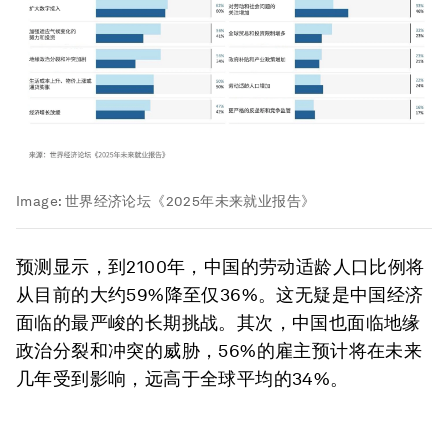
Image:
世界经济论坛《2025年未来就业报告》
预测显示，到2100年，中国的劳动适龄人口比例将
从目前的大约59%降至仅36%。这无疑是中国经济
面临的最严峻的长期挑战。其次，中国也面临地缘
政治分裂和冲突的威胁，56%的雇主预计将在未来
几年受到影响，远高于全球平均的34%。