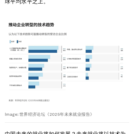
球平均水平之上。
Image:
世界经济论坛《2025年未来就业报告》
中国未来的就业将如何发展？未来就业将以技术为