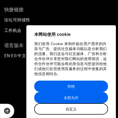
快捷链接
论坛可持续性
工作机会
本网站使用 cookie
我们使用 Cookie 来制作贴合用户需求的内
语言版本
容与广告、提供社交媒体功能以及分析我们
的流量。我们还会与社交媒体、广告和分析
EN
ES
中文
日本語
▪
▪
▪
合作伙伴分享您对我们网站的使用情况，这
些合作伙伴可能会将此类信息与您提供给他
们或他们在您使用其服务的过程中收集的其
他信息相结合。
拒绝
隐私政策和服务条款
全部允许
站点地图
自定义
©
2026
世界经济论坛
EN
ES
中文
日本語