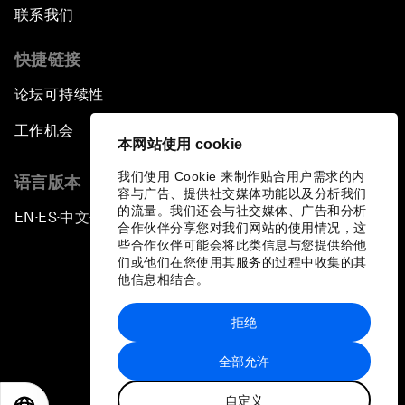
联系我们
快捷链接
论坛可持续性
工作机会
本网站使用 cookie
我们使用 Cookie 来制作贴合用户需求的内
语言版本
容与广告、提供社交媒体功能以及分析我们
的流量。我们还会与社交媒体、广告和分析
EN
ES
中文
日本語
▪
▪
▪
合作伙伴分享您对我们网站的使用情况，这
些合作伙伴可能会将此类信息与您提供给他
们或他们在您使用其服务的过程中收集的其
他信息相结合。
拒绝
隐私政策和服务条款
全部允许
站点地图
自定义