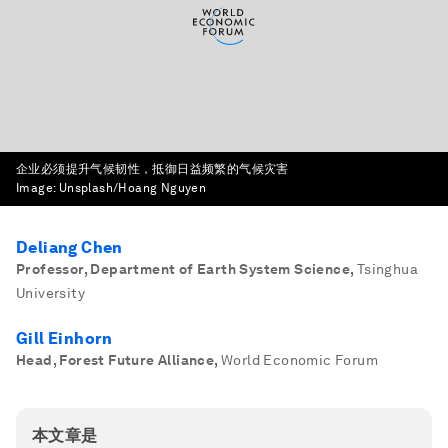
企业必须提升气候韧性，抵御日益频繁的气候灾害
Image:
Unsplash/Hoang Nguyen
Deliang Chen
Professor, Department of Earth System Science
,
Tsinghua
University
Gill Einhorn
Head, Forest Future Alliance
,
World Economic Forum
本文章是