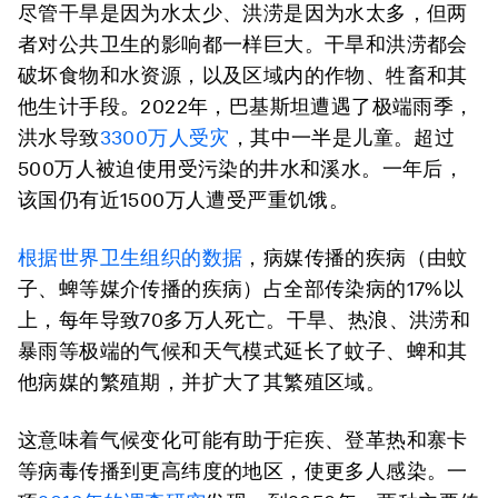
尽管干旱是因为水太少、洪涝是因为水太多，但两
者对公共卫生的影响都一样巨大。干旱和洪涝都会
破坏食物和水资源，以及区域内的作物、牲畜和其
他生计手段。2022年，巴基斯坦遭遇了极端雨季，
洪水导致
3300
万人受灾
，其中一半是儿童。超过
500万人被迫使用受污染的井水和溪水。一年后，
该国仍有近1500万人遭受严重饥饿。
根据世界卫生组织的数据
，病媒传播的疾病（由蚊
子、蜱等媒介传播的疾病）占全部传染病的17%以
上，每年导致70多万人死亡。干旱、热浪、洪涝和
暴雨等极端的气候和天气模式延长了蚊子、蜱和其
他病媒的繁殖期，并扩大了其繁殖区域。
这意味着气候变化可能有助于疟疾、登革热和寨卡
等病毒传播到更高纬度的地区，使更多人感染。一