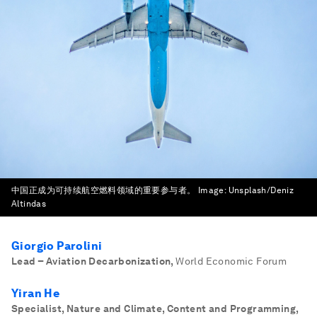
中国正成为可持续航空燃料领域的重要参与者。
Image:
Unsplash/Deniz
Altindas
Giorgio Parolini
Lead – Aviation Decarbonization
,
World Economic Forum
Yiran He
Specialist, Nature and Climate, Content and Programming,