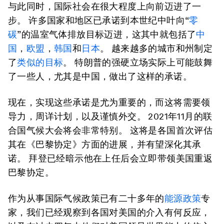
与此同时，国际社会在很大程度上向前迈进了一
步。 许多国家和地区已承诺到本世纪中叶向“
零
碳
”的温室气体排放目标迈进，这其中就包括了
中
国
，
欧盟
，
韩国
和
日本
。 越来越多的城市和州制定
了
类似的目标
。 特朗普的强硬立场实际上可能鼓舞
了一些人，尤其是中国，做出了这样的承诺。
现在，实现这些承诺是尤为重要的，而这将需要领
导力，周详计划，以及谨慎外交。 2021年11月的联
合国气候大会将会非常特别。 这将是各国首次评估
其在《巴黎协定》方面的进展，并有望深化其承
诺。 拜登已经暗示他在上任后会立即带领美国重返
巴黎协定。
作为从事国际气候政策已有二十多年的
能源政策
专
家，我们已经观察到各国对美国的介入有何反应，