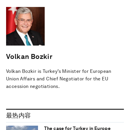
Volkan Bozkir
Volkan Bozkir is Turkey’s Minister for European
Union Affairs and Chief Negotiator for the EU
accession negotiations.
最热内容
The case for Turkey in Europe