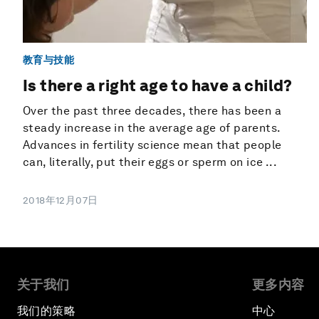
教育与技能
Is there a right age to have a child?
Over the past three decades, there has been a
steady increase in the average age of parents.
Advances in fertility science mean that people
can, literally, put their eggs or sperm on ice ...
2018年12月07日
关于我们
更多内容
我们的策略
中心