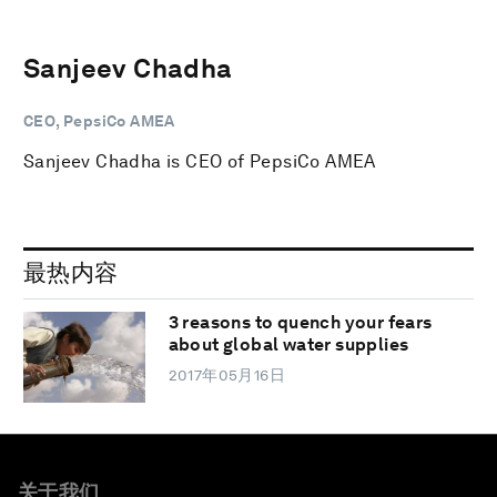
Sanjeev Chadha
CEO, PepsiCo AMEA
Sanjeev Chadha is CEO of PepsiCo AMEA
最热内容
3 reasons to quench your fears
about global water supplies
2017年05月16日
关于我们