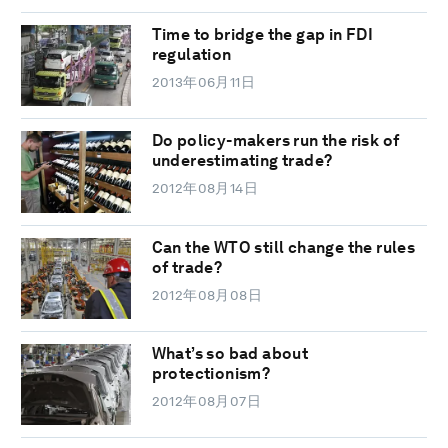
Time to bridge the gap in FDI
regulation
2013年06月11日
Do policy-makers run the risk of
underestimating trade?
2012年08月14日
Can the WTO still change the rules
of trade?
2012年08月08日
What’s so bad about
protectionism?
2012年08月07日