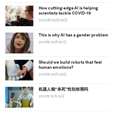
How cutting-edge AI is helping
scientists tackle COVID-19
2020年06月08日
This is why AI has a gender problem
2019年06月30日
Should we build robots that feel
human emotions?
2016年09月06日
机器人能“杀死”性别歧视吗
2015年12月14日