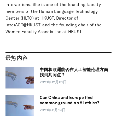
interactions. She is one of the founding faculty
members of the Human Language Technology
Center (HLTC) at HKUST, Director of
InterACT@HKUST, and the founding chair of the
Women Faculty Association at HKUST.
最热内容
中国和欧洲能否在人工智能伦理方面
找到共同点？
2021年12月01日
Can China and Europe find
common ground on AI ethics?
2021年11月19日