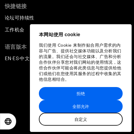
快捷链接
论坛可持续性
工作机会
本网站使用 cookie
我们使用 Cookie 来制作贴合用户需求的内
语言版本
容与广告、提供社交媒体功能以及分析我们
的流量。我们还会与社交媒体、广告和分析
EN
ES
中文
日本語
▪
▪
▪
合作伙伴分享您对我们网站的使用情况，这
些合作伙伴可能会将此类信息与您提供给他
们或他们在您使用其服务的过程中收集的其
他信息相结合。
拒绝
隐私政策和服务条款
全部允许
站点地图
自定义
©
2026
世界经济论坛
EN
ES
中文
日本語