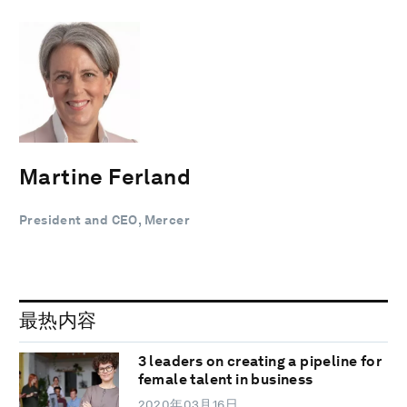
Martine Ferland
President and CEO, Mercer
最热内容
3 leaders on creating a pipeline for
female talent in business
2020年03月16日