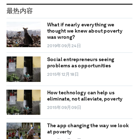
最热内容
What if nearly everything we
thought we knew about poverty
was wrong?
2019年09月24日
Social entrepreneurs seeing
problems as opportunities
2015年12月18日
How technology can help us
eliminate, not alleviate, poverty
2015年09月09日
The app changing the way we look
at poverty