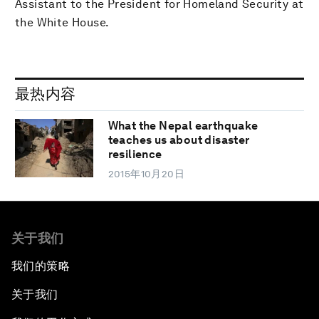
Assistant to the President for Homeland Security at
the White House.
最热内容
What the Nepal earthquake
teaches us about disaster
resilience
2015年10月20日
关于我们
我们的策略
关于我们