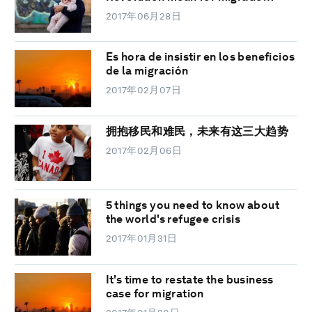
2017年06月28日
Es hora de insistir en los beneficios
de la migración
2017年02月07日
拥抱移民和难民，未来有这三大趋势
2017年02月06日
5 things you need to know about
the world's refugee crisis
2017年01月31日
It's time to restate the business
case for migration