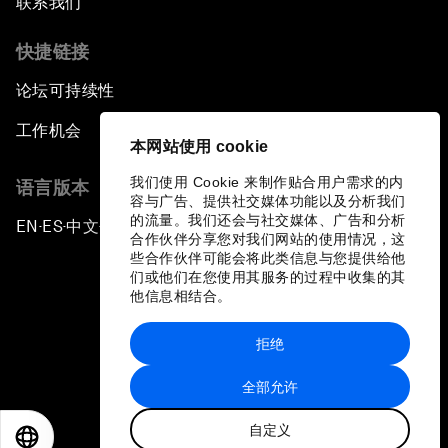
联系我们
快捷链接
论坛可持续性
工作机会
本网站使用 cookie
我们使用 Cookie 来制作贴合用户需求的内
语言版本
容与广告、提供社交媒体功能以及分析我们
的流量。我们还会与社交媒体、广告和分析
EN
ES
中文
日本語
▪
▪
▪
合作伙伴分享您对我们网站的使用情况，这
些合作伙伴可能会将此类信息与您提供给他
们或他们在您使用其服务的过程中收集的其
他信息相结合。
拒绝
隐私政策和服务条款
全部允许
站点地图
自定义
©
2026
世界经济论坛
EN
ES
中文
日本語