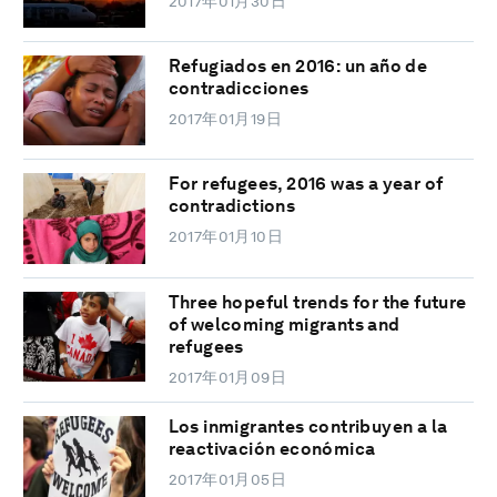
2017年01月30日
Refugiados en 2016: un año de
contradicciones
2017年01月19日
For refugees, 2016 was a year of
contradictions
2017年01月10日
Three hopeful trends for the future
of welcoming migrants and
refugees
2017年01月09日
Los inmigrantes contribuyen a la
reactivación económica
2017年01月05日