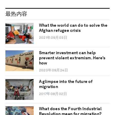
最热内容
What the world can do to solve the
Afghan refugee crisis
2021年09月03日
Smarter investment can help
prevent violent extremism. Here's
how
2020年09月24日
A glimpse into the future of
migration
2017年08月02日
What does the Fourth Industrial
Revolution mean for migration?