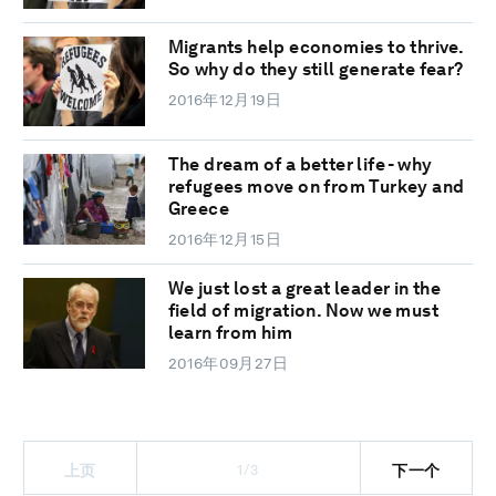
Migrants help economies to thrive.
So why do they still generate fear?
2016年12月19日
The dream of a better life - why
refugees move on from Turkey and
Greece
2016年12月15日
We just lost a great leader in the
field of migration. Now we must
learn from him
2016年09月27日
1/3
上页
下一个