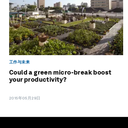
工作与未来
Could a green micro-break boost
your productivity?
2015年05月29日