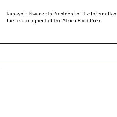
Kanayo F. Nwanze is President of the Internation
the first recipient of the Africa Food Prize.