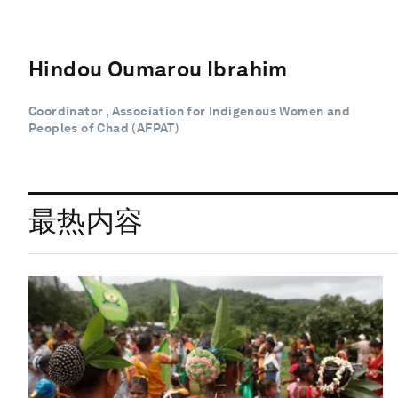
Hindou Oumarou Ibrahim
Coordinator , Association for Indigenous Women and
Peoples of Chad (AFPAT)
最热内容