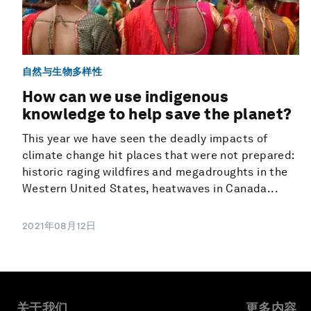
自然与生物多样性
How can we use indigenous
knowledge to help save the planet?
This year we have seen the deadly impacts of
climate change hit places that were not prepared:
historic raging wildfires and megadroughts in the
Western United States, heatwaves in Canada...
2021年08月12日
关于我们
更多内容