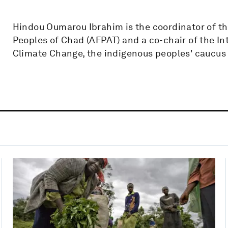
Hindou Oumarou Ibrahim is the coordinator of t
Peoples of Chad (AFPAT) and a co-chair of the I
Climate Change, the indigenous peoples' caucus