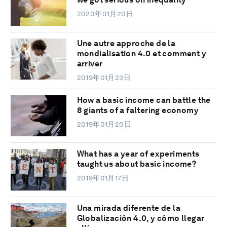
2020年01月20日
Une autre approche de la
mondialisation 4.0 et comment y
arriver
2019年01月23日
How a basic income can battle the
8 giants of a faltering economy
2019年01月20日
What has a year of experiments
taught us about basic income?
2019年01月17日
Una mirada diferente de la
Globalización 4.0, y cómo llegar