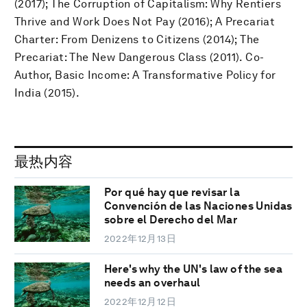
(2017); The Corruption of Capitalism: Why Rentiers
Thrive and Work Does Not Pay (2016); A Precariat
Charter: From Denizens to Citizens (2014); The
Precariat: The New Dangerous Class (2011). Co-
Author, Basic Income: A Transformative Policy for
India (2015).
最热内容
Por qué hay que revisar la
Convención de las Naciones Unidas
sobre el Derecho del Mar
2022年12月13日
Here's why the UN's law of the sea
needs an overhaul
2022年12月12日