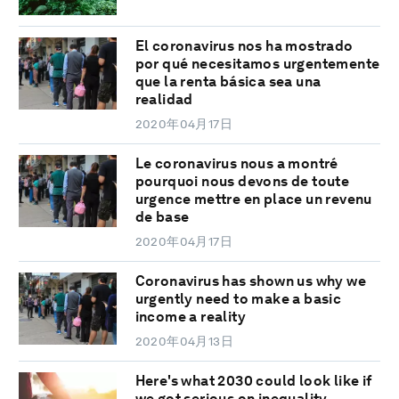
El coronavirus nos ha mostrado
por qué necesitamos urgentemente
que la renta básica sea una
realidad
2020年04月17日
Le coronavirus nous a montré
pourquoi nous devons de toute
urgence mettre en place un revenu
de base
2020年04月17日
Coronavirus has shown us why we
urgently need to make a basic
income a reality
2020年04月13日
Here's what 2030 could look like if
we got serious on inequality