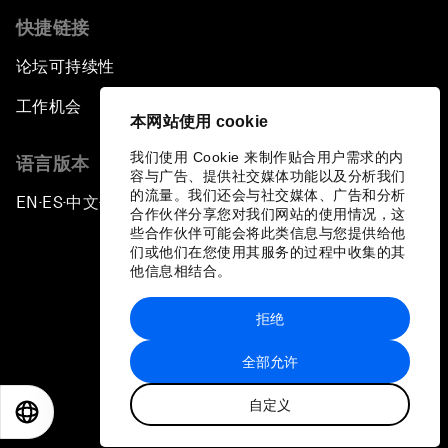
快捷链接
论坛可持续性
工作机会
本网站使用 cookie
我们使用 Cookie 来制作贴合用户需求的内
语言版本
容与广告、提供社交媒体功能以及分析我们
的流量。我们还会与社交媒体、广告和分析
EN
ES
中文
日本語
▪
▪
▪
合作伙伴分享您对我们网站的使用情况，这
些合作伙伴可能会将此类信息与您提供给他
们或他们在您使用其服务的过程中收集的其
他信息相结合。
拒绝
隐私政策和服务条款
全部允许
站点地图
自定义
©
2026
世界经济论坛
EN
ES
中文
日本語