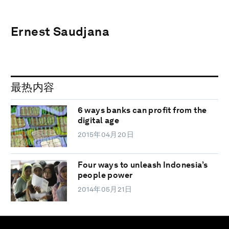
Ernest Saudjana
最热内容
6 ways banks can profit from the
digital age
2015年04月20日
Four ways to unleash Indonesia’s
people power
2014年05月21日