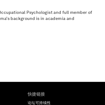
Occupational Psychologist and full member of
mma's background is in academia and
快捷链接
论坛可持续性