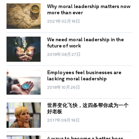
Why moral leadership matters now
more than ever
2021年02月19日
We need moral leadership in the
future of work
2019年08月27日
Employees feel businesses are
lacking moral leadership
2018年10月26日
世界变化飞快，这四条帮你成为一个
好老板
2017年09月19日
4 ways to become a better boss