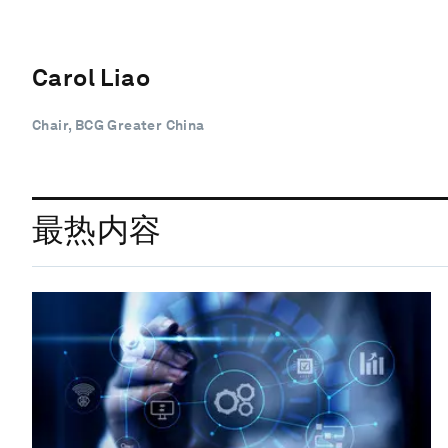
Carol Liao
Chair, BCG Greater China
最热内容