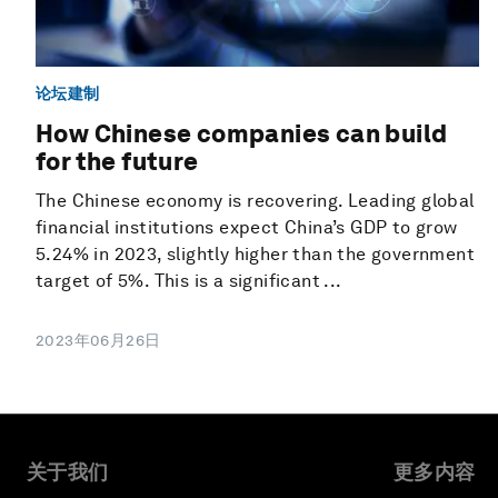
论坛建制
How Chinese companies can build
for the future
The Chinese economy is recovering. Leading global
financial institutions expect China’s GDP to grow
5.24% in 2023, slightly higher than the government
target of 5%. This is a significant ...
2023年06月26日
关于我们
更多内容