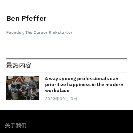
Ben Pfeffer
Founder, The Career Kickstarter
最热内容
4 ways young professionals can
prioritize happiness in the modern
workplace
2023年09月13日
关于我们