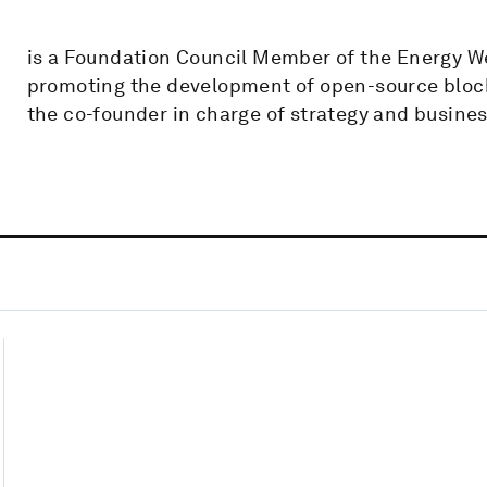
is a Foundation Council Member of the Energy W
promoting the development of open-source block
the co-founder in charge of strategy and busines