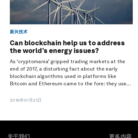
新兴技术
Can blockchain help us to address
the world’s energy issues?
As ‘cryptomania’ gripped trading markets at the
end of 2017, a disturbing fact about the early
blockchain algorithms used in platforms like
Bitcoin and Ethereum came to the fore: they use...
2018年01月21日
关于我们
更多内容