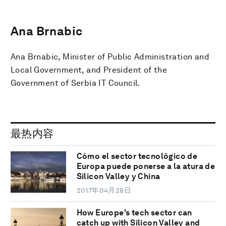
Ana Brnabic
Ana Brnabic, Minister of Public Administration and
Local Government, and President of the
Government of Serbia IT Council.
最热内容
Cómo el sector tecnológico de
Europa puede ponerse a la atura de
Silicon Valley y China
2017年04月28日
How Europe's tech sector can
catch up with Silicon Valley and