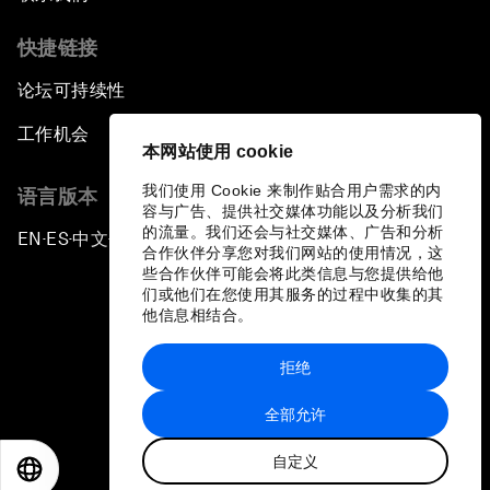
快捷链接
论坛可持续性
工作机会
本网站使用 cookie
我们使用 Cookie 来制作贴合用户需求的内
语言版本
容与广告、提供社交媒体功能以及分析我们
的流量。我们还会与社交媒体、广告和分析
EN
ES
中文
日本語
▪
▪
▪
合作伙伴分享您对我们网站的使用情况，这
些合作伙伴可能会将此类信息与您提供给他
们或他们在您使用其服务的过程中收集的其
他信息相结合。
拒绝
隐私政策和服务条款
全部允许
站点地图
自定义
©
2026
世界经济论坛
EN
ES
中文
日本語