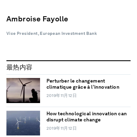
Ambroise Fayolle
Vice President, European Investment Bank
最热内容
Perturber le changement
climatique grâce à l’innovation
2019年11月12日
How technological innovation can
disrupt climate change
2019年11月12日