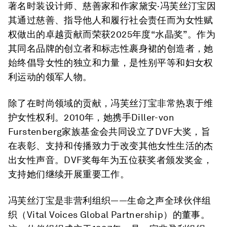
著名时装设计师、慈善家和作家
黛安·冯芙丝汀宝
因
其通过慈善、指导他人和履行社会责任而为女性赋
权做出的卓越贡献而荣获2025年度“水晶奖”。作为
其同名品牌的创立者和标志性裹身裙的创造者，她
始终倡导女性的独立和力量，是性别平等和妇女权
利运动的领军人物。
除了在时尚领域的贡献，冯芙丝汀宝非常热衷于维
护女性权利。2010年，她携手Diller-von
Furstenberg家族基金会共同设立了DVF大奖，旨
在表彰、支持和传播致力于改变其他女性生活的杰
出女性声音。DVF奖每年为五位获奖者颁发奖金，
支持她们继续开展重要工作。
冯芙丝汀宝是非营利组织——生命之声全球伙伴组
织（Vital Voices Global Partnership）的董事。