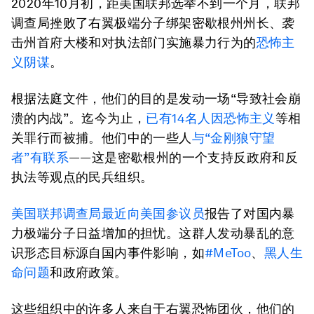
2020年10月初，距美国联邦选举不到一个月，联邦
调查局挫败了右翼极端分子绑架密歇根州州长、袭
击州首府大楼和对执法部门实施暴力行为的
恐怖主
义阴谋
。
根据法庭文件，他们的目的是发动一场“导致社会崩
溃的内战”。迄今为止，
已有14名人因恐怖主义
等相
关罪行而被捕。他们中的一些人
与“金刚狼守望
者”有联系
——这是密歇根州的一个支持反政府和反
执法等观点的民兵组织。
美国联邦调查局最近向美国参议员
报告了对国内暴
力极端分子日益增加的担忧。这群人发动暴乱的意
识形态目标源自国内事件影响，如
#MeToo
、
黑人生
命问题
和政府政策。
这些组织中的许多人来自于右翼恐怖团伙，他们的