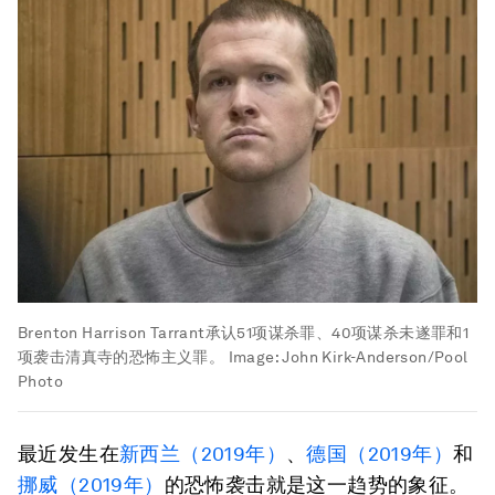
Brenton Harrison Tarrant承认51项谋杀罪、40项谋杀未遂罪和1
项袭击清真寺的恐怖主义罪。
Image:
John Kirk-Anderson/Pool
Photo
最近发生在
新西兰（2019年）
、
德国（2019年）
和
挪威（2019年）
的恐怖袭击就是这一趋势的象征。