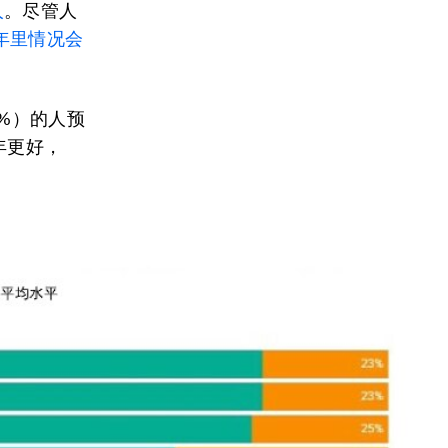
人
。尽管人
年里情况会
7%）的人预
1年更好，