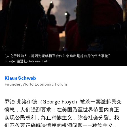
“人之所以为人，是因为能够相互合作并创造出超越自身的伟大事物”
Image:
路透社/Adrees Latif
Klaus Schwab
Founder
,
World Economic Forum
乔治·弗洛伊德（George Floyd）被杀一案激起民众
愤怒，人们强烈要求：在美国乃至世界范围内真正
实现公民权利，终止种族主义，弥合社会分裂。我
们不仅要正确解决愤怒的根源问题——种族主义，