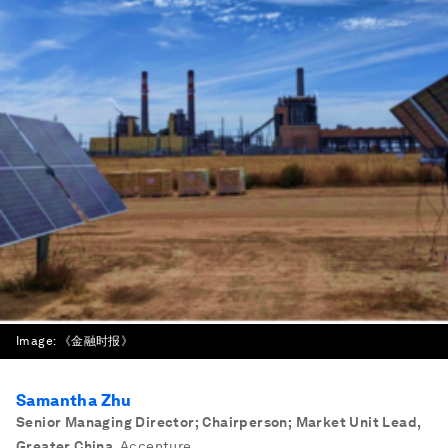
Image:
《金融时报》
Samantha Zhu
Senior Managing Director; Chairperson; Market Unit Lead,
Greater China
,
Accenture