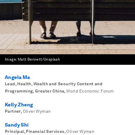
Image:
Matt Bennett/Unsplash
Angela Ma
Lead, Health, Wealth and Security Content and
Programming, Greater China
,
World Economic Forum
Kelly Zheng
Partner
,
Oliver Wyman
Sandy Shi
Principal, Financial Services
,
Oliver Wyman