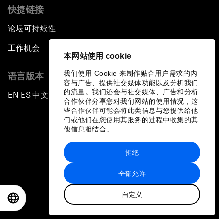
快捷链接
论坛可持续性
工作机会
本网站使用 cookie
我们使用 Cookie 来制作贴合用户需求的内
语言版本
容与广告、提供社交媒体功能以及分析我们
的流量。我们还会与社交媒体、广告和分析
EN
ES
中文
日本語
▪
▪
▪
合作伙伴分享您对我们网站的使用情况，这
些合作伙伴可能会将此类信息与您提供给他
们或他们在您使用其服务的过程中收集的其
他信息相结合。
拒绝
隐私政策和服务条款
全部允许
站点地图
自定义
©
2026
世界经济论坛
EN
ES
中文
日本語