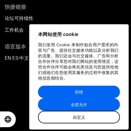
快捷链接
论坛可持续性
工作机会
本网站使用 cookie
我们使用 Cookie 来制作贴合用户需求的内
语言版本
容与广告、提供社交媒体功能以及分析我们
的流量。我们还会与社交媒体、广告和分析
EN
ES
中文
日本語
▪
▪
▪
合作伙伴分享您对我们网站的使用情况，这
些合作伙伴可能会将此类信息与您提供给他
们或他们在您使用其服务的过程中收集的其
他信息相结合。
拒绝
隐私政策和服务条款
全部允许
站点地图
自定义
©
2026
世界经济论坛
EN
ES
中文
日本語