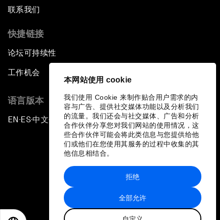
联系我们
快捷链接
论坛可持续性
工作机会
本网站使用 cookie
我们使用 Cookie 来制作贴合用户需求的内
语言版本
容与广告、提供社交媒体功能以及分析我们
的流量。我们还会与社交媒体、广告和分析
EN
ES
中文
日本語
▪
▪
▪
合作伙伴分享您对我们网站的使用情况，这
些合作伙伴可能会将此类信息与您提供给他
们或他们在您使用其服务的过程中收集的其
他信息相结合。
拒绝
隐私政策和服务条款
全部允许
站点地图
自定义