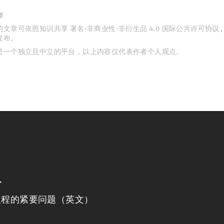
布
文章可依照知识共享 署名-非商业性-非衍生品 4.0 国际公共许可协议 
发布。
是一个独立且中立的平台，以上内容仅代表作者个人观点。
程
议程的紧要问题（英文）