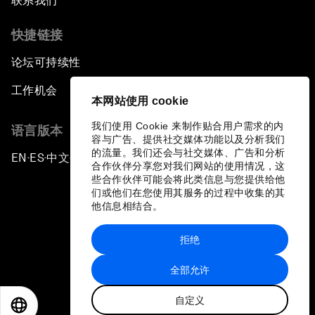
联系我们
快捷链接
论坛可持续性
工作机会
本网站使用 cookie
我们使用 Cookie 来制作贴合用户需求的内
语言版本
容与广告、提供社交媒体功能以及分析我们
的流量。我们还会与社交媒体、广告和分析
EN
ES
中文
日本語
▪
▪
▪
合作伙伴分享您对我们网站的使用情况，这
些合作伙伴可能会将此类信息与您提供给他
们或他们在您使用其服务的过程中收集的其
他信息相结合。
拒绝
隐私政策和服务条款
全部允许
站点地图
自定义
©
2026
世界经济论坛
EN
ES
中文
日本語