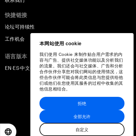
联系我们
快捷链接
论坛可持续性
工作机会
本网站使用 cookie
我们使用 Cookie 来制作贴合用户需求的内
语言版本
容与广告、提供社交媒体功能以及分析我们
的流量。我们还会与社交媒体、广告和分析
EN
ES
中文
日本語
▪
▪
▪
合作伙伴分享您对我们网站的使用情况，这
些合作伙伴可能会将此类信息与您提供给他
们或他们在您使用其服务的过程中收集的其
他信息相结合。
拒绝
隐私政策和服务条款
全部允许
站点地图
自定义
©
2026
世界经济论坛
EN
ES
中文
日本語