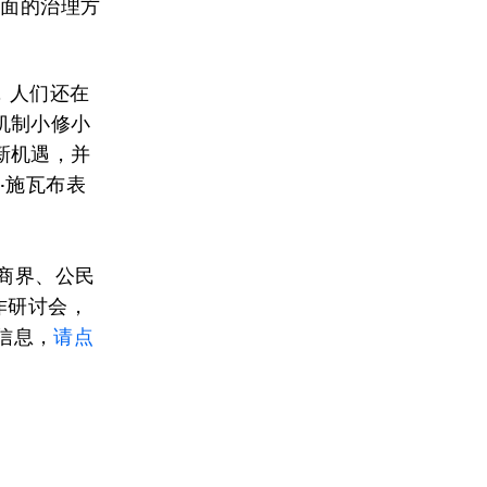
层面的治理方
，人们还在
机制小修小
新机遇，并
·施瓦布表
商界、公民
作研讨会，
多信息，
请点
。