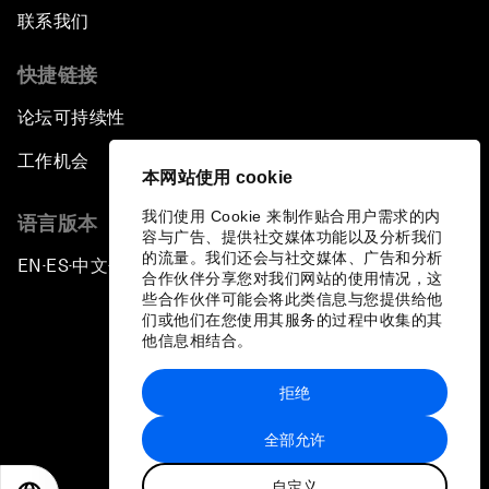
联系我们
快捷链接
论坛可持续性
工作机会
本网站使用 cookie
我们使用 Cookie 来制作贴合用户需求的内
语言版本
容与广告、提供社交媒体功能以及分析我们
的流量。我们还会与社交媒体、广告和分析
EN
ES
中文
日本語
▪
▪
▪
合作伙伴分享您对我们网站的使用情况，这
些合作伙伴可能会将此类信息与您提供给他
们或他们在您使用其服务的过程中收集的其
他信息相结合。
拒绝
隐私政策和服务条款
全部允许
站点地图
自定义