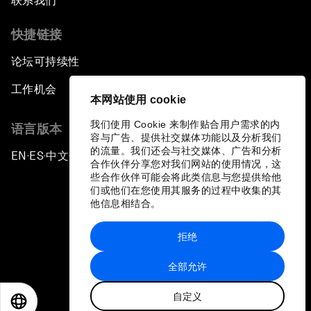
联系我们
快捷链接
论坛可持续性
工作机会
本网站使用 cookie
我们使用 Cookie 来制作贴合用户需求的内
语言版本
容与广告、提供社交媒体功能以及分析我们
的流量。我们还会与社交媒体、广告和分析
EN
ES
中文
日本語
▪
▪
▪
合作伙伴分享您对我们网站的使用情况，这
些合作伙伴可能会将此类信息与您提供给他
们或他们在您使用其服务的过程中收集的其
他信息相结合。
拒绝
隐私政策和服务条款
全部允许
站点地图
自定义
©
2026
世界经济论坛
EN
ES
中文
日本語