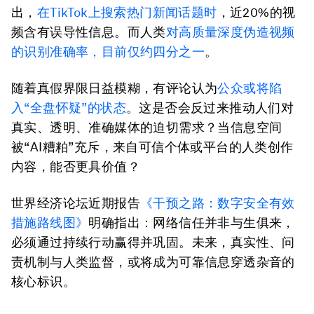
出，
在TikTok上搜索热门新闻话题时
，近20%的视
频含有误导性信息。而人类
对高质量深度伪造视频
的识别准确率，目前仅约四分之一
。
随着真假界限日益模糊，有评论认为
公众或将陷
入“全盘怀疑”的状态
。这是否会反过来推动人们对
真实、透明、准确媒体的迫切需求？当信息空间
被“AI糟粕”充斥，来自可信个体或平台的人类创作
内容，能否更具价值？
世界经济论坛近期报告
《干预之路：数字安全有效
措施路线图》
明确指出：网络信任并非与生俱来，
必须通过持续行动赢得并巩固。未来，真实性、问
责机制与人类监督，或将成为可靠信息穿透杂音的
核心标识。