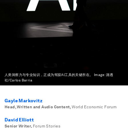
人类洞察力与专业知识，正成为驾驭AI工具的关键所在。
Image:
路透
社/Carlos Barria
Gayle Markovitz
Head, Written and Audio Content
,
World Economic Forum
David Elliott
Senior Writer
,
Forum Stories