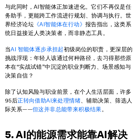
与此同时，AI智能体正加速进化。它们不再仅是任
务助手，更能跨工作流进行规划、协调与执行。世
界经济论坛
《
AI
智能体
在行动
》
报告指出，这类系
统日益接近人类决策者，而非静态工具。
当
AI 智能体逐步承担起
初级岗位的职责，更深层的
挑战浮现：年轻人该通过何种路径，去习得那些原
本在“实战试错”中沉淀的职业判断力、场景感知与
决策自信？
除了认知风险与职业前景，在个人生活层面，许多
95后
正转向借助AI来处理情绪
、辅助决策、筛选人
际关系——
但这并非总能带来积极结果
。
5. AI的能源需求能靠AI解决